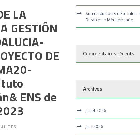
DE LA
Succès du Cours d’Été Intern
Durable en Méditerranée
LA GESTIÔN
DALUCIA-
ROYECTO DE
Commentaires récents
UMA20-
ituto
Archives
ân& ENS de
2023
juillet 2026
juin 2026
ALITÉS