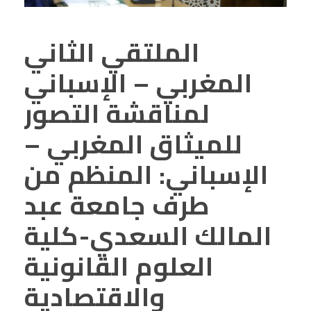
الملتقي الثاني
المغربي – الإسباني
لمناقشة التصور
للميثاق المغربي –
الإسباني: المنظم من
طرف جامعة عبد
المالك السعدي-كلية
العلوم القانونية
والاقتصادية