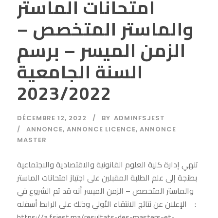
امتحانات الماستر
والماستر المتخصص –
الزمن الميسر – برسم
السنة الجامعية
2023/2022
DÉCEMBRE 12, 2022
BY
ADMINFSJEST
ANNONCE
,
ANNONCE LICENCE
,
ANNONCE
MASTER
تنهي إدارة كلية العلوم القانونية والاقتصادية والاجتماعية
بطنجة إلى علم الطلبة المقبلين على اجتياز امتحانات الماستر
والماستر المتخصص – الزمن الميسر أنه قد تم الشروع في
الإعلان عن نتائج الانتقاء الأولي وذلك على الرابط أسفله :
https://a.fsjest.ma/resultats-des-masters-et-