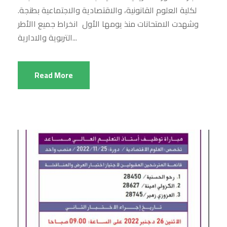
لكلية العلوم القانونية، والاقتصادية والاجتماعية بطنجة.
وشهدت الامتحانات منذ يومها الأول انخراط جميع االأطر
التربوية والادارية...
Read More