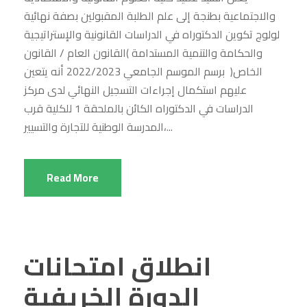
والاجتماعية بطنجة إلى علم الطلبة المقبولين بصفة نهائية
لولوج تكوين الدكتوراه في الدراسات القانونية والإستراتيجية
والحكامة والتنمية المستدامة )القانون العام / القانون
الخاص( برسم الموسم الجامعي 2022/2023 أنه يتعين
عليهم استكمال إجراءات التسجيل النهائي لدى مركز
الدراسات في الدكتوراه الكائن بالملحقة 1 للكلية قرب
المدرسة الوطنية للتجارة والتسيير،...
Read More
انطلاق امتحانات
الدورة الخريفية