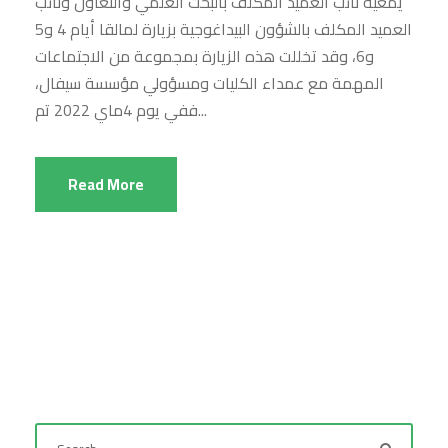
يمعية نائب العميد المكلف بالبحث العلمي والتعاون ونائب
العميد المكلف بالشؤون البيداغوجية بزيارة لمالقا أيام 4 و5
و6، وقد تخللت هذه الزيارة بمجموعة من الاجتماعات
المهمة مع عمداء الكليات ومسؤولي مؤسسة سيفال،
ففي يوم 4ماي 2022 تم...
Read More