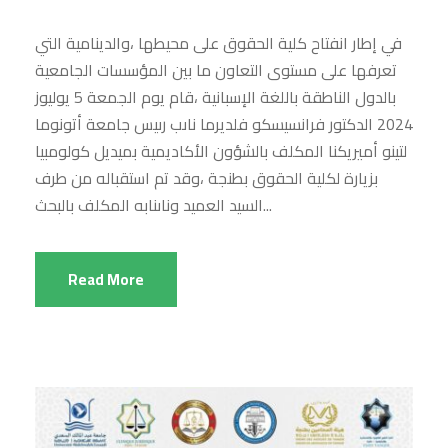
في إطار انفتاح كلية الحقوق على محيطها ،والدينامية التي
تعرفها على مستوى التعاون ما بين المؤسسات الجامعية
بالدول الناطقة باللغة الإسبانية ،قام يوم الجمعة 5 يوليوز
2024 الدكتور فرانسيسكو فلديرما ناىب رىيس جامعة أتونوما
لتينو أميريكنا المكلف بالشؤون الأكاديمية بميديل كولومبيا
بزيارة لكلية الحقوق بطنجة ،وقد تم استقباله من طرف
السيد العميد وناىنابه المكلف بالبحث...
Read More