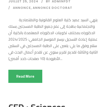
JUILLET 25, 2024
BY
ADMINFDT
ANNONCE
,
ANNONCE DOCTORAT
ينهي السيد عميد كلية العلوم القانونية والاقتصادية
والاجتماعية بطنجة إلى علم جميع الطلبة المسجلين بسلك
الدكتوراه بمختلف تكوينات الدكتوراه المعتمدة بالكلية أن
عملية إعادة التسجيل برسم الموسم الجامعي: 2024/2025
ستتم وفق ما يلي: يتعين على الطلبة المسجلين في السنتين
الثانية والثالثة تقديم تقرير سنوي عن تقدم أعمال البحث في
الأطروحة (10 صفحات كحد أقصى)...
Read More