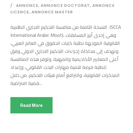
ANNONCE
,
ANNONCE DOCTORAT
,
ANNONCE
LICENCE
,
ANNONCE MASTER
النسخة الثامنة من منافسة التحكيم التجاري الطلابية (SCCA
International Arabic Moot)، وهي إحدى أبرز المسابقات
القانونية الموجهة لطلبة كليات الحقوق في العالم العربي،
وتهدف إلى محاكاة إجراءات التحكيم التجاري الدولي وفق
أعلى المعايير الأكاديمية والمهنية. وتوفر هذه المنافسة
للطلبة فرصة لتنمية مهارات البحث القانوني، وإعداد
المذكرات القانونية، والترافع أمام هيئات التحكيم، من خلال
قضية افتراضية...
Read More