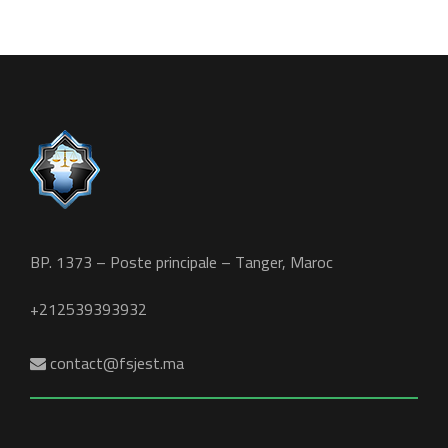
BP. 1373 – Poste principale – Tanger, Maroc
+212539393932
contact@fsjest.ma