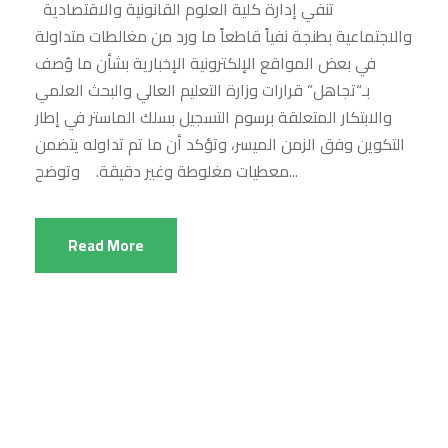
تنفي إدارة كلية العلوم القانونية والاقتصادية
والاجتماعية بطنجة نفياً قاطعاً ما ورد من مغالطات متداولة
في بعض المواقع الإلكترونية الإخبارية بشأن ما وُصف
بـ“تجاهل” قرارات وزارة التعليم العالي والبحث العلمي
والابتكار المتعلقة برسوم التسجيل بسلك الماستر في إطار
التكوين وفق الزمن الميسر، وتؤكد أن ما تم تداوله يتضمن
معطيات مغلوطة وغير دقيقة. وتوضح...
Read More