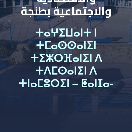
والاجتماعية بطنجة
ⵜⴰⵖⵉⵡⴰⵏⵜ ⵏ
ⵜⵎⴰⵙⵙⴰⵏⵉⵏ
ⵜⵉⵣⵔⴼⴰⵏⵉⵏ ⴷ
ⵜⴷⵎⵙⴰⵏⵉⵏ ⴷ
ⵜⵏⴰⵎⵓⵔⵉⵏ – ⵟⴰⵏⵊⴰ-