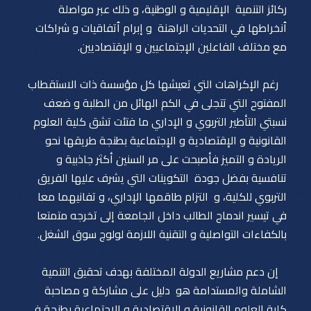
ركائز التنمية الإقليمية و الوطنية، و ذلك عبر مواصلة
ٱنخراطها في التحديات الراهنة و إبرام ٱتفاقيات و شراكات
مع مختلف الفاعلين الإجتماعيين و الإقتصاديين.
رغم الإكراهات التي تعيشها كل مؤسسة ذات الاستقطاب
المفتوح التي تتجلى في الكم الهائل من الطلبة و ضعف
نسبتي التأطير التربوي و الإداري ما فتئت تشق كلية العلوم
القانونية و الإقتصادية و الإجتماعية بطنجة طريقها نحو
الريادة و التميز فأصبحت على مر السنين أكثر جاذبية و
تنافسية بفضل جودة التكوينات التي يشرف عليها الفريق
التربوي للكلية، و التزام طاقمها الإداري، و تفانيهما معا
في تيسير اندماج الطالب داخل الجامعة إلى تخرجه متمتعا
بالكفاءات التواصلية و التقنية اللازمة لولوج سوق الشغل.
إن دعم مشاريع الدولة المختلفة بهدف تحقيق التنمية
الشاملة والمستدامة هو دليل على مشاركة و مصاحبة
كلية العلوم القانونية و الإقتصادية و الإجتماعية بطنجة في