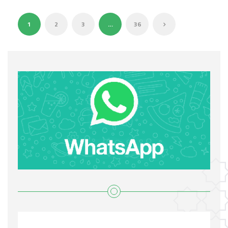
1
2
3
…
36