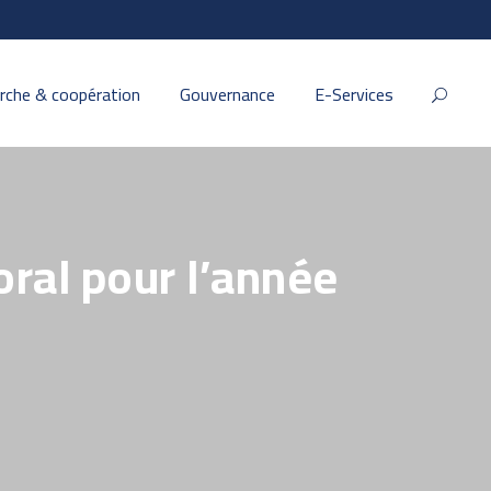
rche & coopération
Gouvernance
E-Services
oral pour l’année