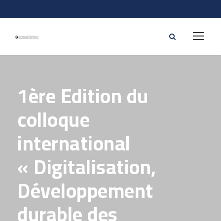
1ère Edition du
colloque
international
« Digitalisation,
Développement
durable des