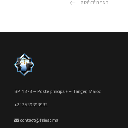
PRÉCÉDENT
BP. 1373 – Poste principale – Tanger, Maroc
+212539393932
contact@fsjest.ma