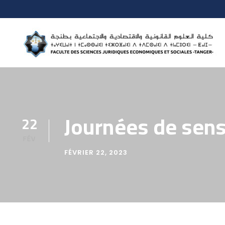
Journées de sens
22
FÉV
FÉVRIER 22, 2023