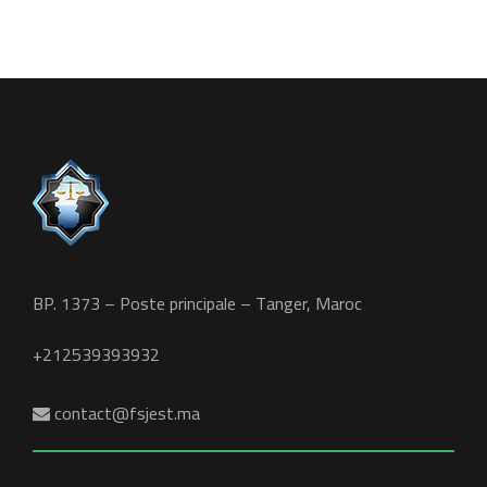
BP. 1373 – Poste principale – Tanger, Maroc
+212539393932
contact@fsjest.ma