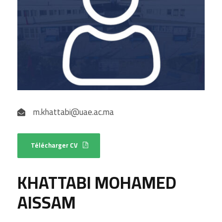
m.khattabi@uae.ac.ma
Télécharger CV
KHATTABI MOHAMED
AISSAM