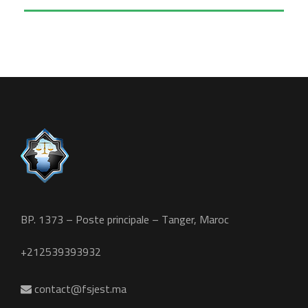
BP. 1373 – Poste principale – Tanger, Maroc
+212539393932
contact@fsjest.ma