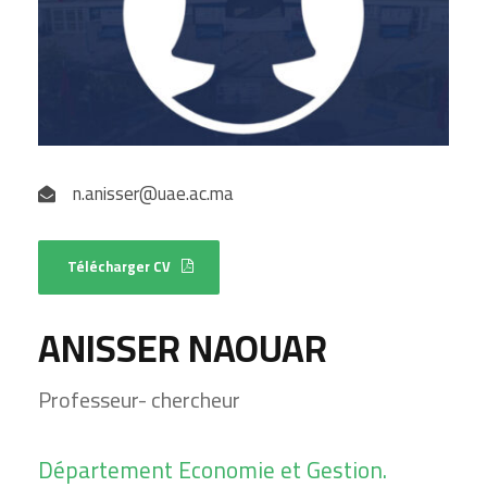
n.anisser@uae.ac.ma
Télécharger CV
ANISSER NAOUAR
Professeur- chercheur
Département Economie et Gestion.