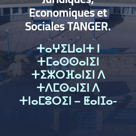
Economiques et
Sociales TANGER.
ⵜⴰⵖⵉⵡⴰⵏⵜ ⵏ
ⵜⵎⴰⵙⵙⴰⵏⵉⵏ
ⵜⵉⵣⵔⴼⴰⵏⵉⵏ ⴷ
ⵜⴷⵎⵙⴰⵏⵉⵏ ⴷ
ⵜⵏⴰⵎⵓⵔⵉⵏ – ⵟⴰⵏⵊⴰ-