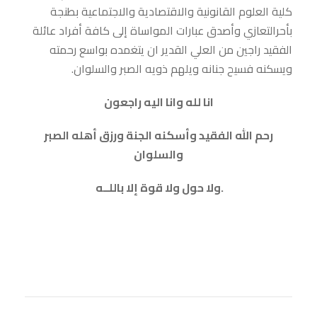
كلية العلوم القانونية والاقتصادية والاجتماعية بطنجة
بأحرالتعازي وأصدق عبارات المواساة إلى كافة أفراد عائلة
الفقيد راجين من العلي القدير ان يتغمده بواسع رحمته
ويسكنه فسيح جنانه ويلهم ذويه الصبر والسلوان.
انا لله وانا اليه راجعون
رحم الله الفقيد وأسكنه الجنة ورزق أهله الصبر
والسلوان
ولا حول ولا قوة إلا باللــه.