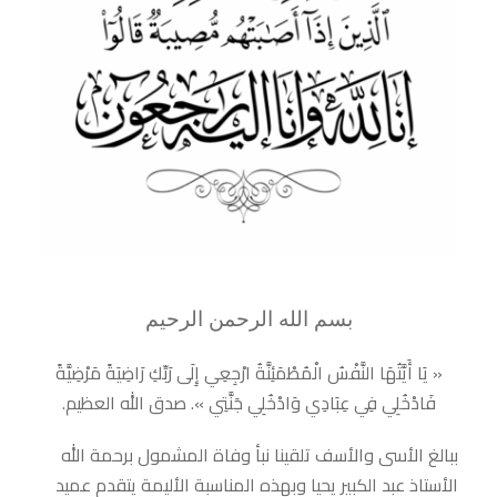
بسم الله الرحمن الرحيم
« يَا أَيَّتُهَا النَّفْسُ الْمُطْمَئِنَّةُ ارْجِعِي إِلَى رَبِّكِ رَاضِيَةً مَرْضِيَّةً
فَادْخُلِي فِي عِبَادِي وَادْخُلِي جَنَّتِي ». صدق الله العظيم.
ببالغ الأسى والأسف تلقينا نبأ وفاة المشمول برحمة الله
الأستاذ عبد الكبير يحيا وبهذه المناسبة الأليمة يتقدم عميد