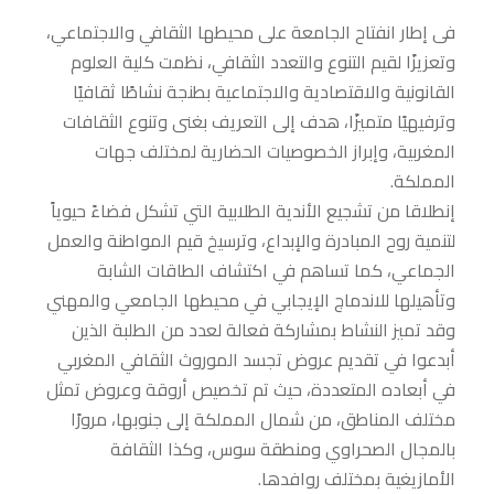
فى إطار انفتاح الجامعة على محيطها الثقافي والاجتماعي،
وتعزيزًا لقيم التنوع والتعدد الثقافي، نظمت كلية العلوم
القانونية والاقتصادية والاجتماعية بطنجة نشاطًا ثقافيًا
وترفيهيًا متميزًا، هدف إلى التعريف بغنى وتنوع الثقافات
المغربية، وإبراز الخصوصيات الحضارية لمختلف جهات
المملكة.
إنطلاقا من تشجيع الأندية الطلابية التي تشكل فضاءً حيوياً
لتنمية روح المبادرة والإبداع، وترسيخ قيم المواطنة والعمل
الجماعي، كما تساهم في اكتشاف الطاقات الشابة
وتأهيلها للاندماج الإيجابي في محيطها الجامعي والمهني
وقد تميز النشاط بمشاركة فعالة لعدد من الطلبة الذين
أبدعوا في تقديم عروض تجسد الموروث الثقافي المغربي
في أبعاده المتعددة، حيث تم تخصيص أروقة وعروض تمثل
مختلف المناطق، من شمال المملكة إلى جنوبها، مرورًا
بالمجال الصحراوي ومنطقة سوس، وكذا الثقافة
الأمازيغية بمختلف روافدها.