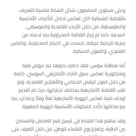
وعلى مستوى المضمون، شكل النشاط مناسبة للتعريف
بالثقافة الشمالية التي تعكس تداخل التأثيرات الأندلسية
والمتوسطية، من خلال الأزياء التقليدية والموسيقى
المحلية. كما تم إبراز الثقافة الصحراوية بما تحمله من
رمزية تاريخية عريقة، تجسدت في الخيام الصحراوية، واللباس
التقليدي، والفنون الحسانية.
أما منطقة سوس، فقد حضرت بدورها عبر عروض فنية
وفلكلورية تعكس عمق التراث الأمازيغي السوسي، خاصة
من خلال فنون الرقص الجماعي والأهازيج التقليدية. ولم
تغب الثقافة الأمازيغية بمختلف تجلياتها، حيث تم تقديم
لوحات فنية تعكس الهوية الأمازيغية لغةً وفنًا وعاداتٍ، بما
يبرز مكانتها كأحد المكونات الأساسية للهوية المغربية.
وقد ساهم هذا النشاط في ترسيخ قيم التعايش والتسامح
بين الطلبة، وتعزيز روح الانتماء للوطن، من خلال التعرف على