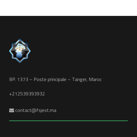
BP. 1373 – Poste principale – Tanger, Maroc
+212539393932
contact@fsjest.ma