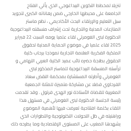
تنزيلا لمخطط التكوين البيداغوجي الذي يأتي انفتاح
الجامعة على محيطها الخارجي ضمن رهاناته الكبرى لتجويد
سبل التعليم والإرتقاء البحث الأكاديمي ، نظم ماستر
المنازعات المدنية والتجارية تحت إشراف منسقته البيداغوجية
الدكتورة لبنى الغومرتي لقاء علميا يومه السبت 22 فبراير
2025 لقاء علميا في موضوع الحماية المدنية لحقوق
الملكية الفكرية العلامة التجارية نموذجا برحاب كلية
الحقوق بطنجة حضره نائب عميد الكلية العربي التهامي و
ترأسته المنسقة البيداغوجية للماستر المذكور لبنى
الغومرتي وأطرته المستشارة بمحكمة النقض سعاد
الفرحاوي فضلا عن مشاركة متميزة للمثلة الجمعية
المغربية للقضاة الأستاذة نور الهدى فرتول . وقد تقدمت
رئيسة الجلسة الدكتورة لبنى الغومرتي في مستهل هذا
اللقاء بكلمة افتتاحية تعرضت فيها لأهمية الموضوع
وراهنيته في ظل التحولات التكنولوجية والتطوارات الذي
يشهدها المغرب على المستوى الإقتصادية وما يطرحه ذلك