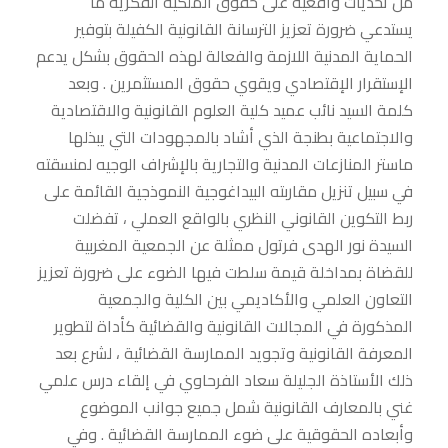
من تحديات واقعية على حقوق الملكية الفكرية ما
يستدعي ضرورة تعزيز الترسانة القانونية الكفيلة بتوفير
الحماية المدنية اللازمة والفعالة لهذه الحقوق بشكل يدعم
الإستقرار الإقتصادي ويقوي حقوق المستثمرين . وبعد
كلمة السيد نائب عميد كلية العلوم القانونية والاقتصادية
والاجتماعية بطنجة الذي أشاد بالمجهودات التي يبذلها
ماستر المنازعات المدنية والتجارية بالإشراف الوجيه لمنسقته
في سبيل تنزيل مقاربته البيداغوجية النموذجية القائمة على
ربط التكوين القانوني النظري بالواقع العملي ، تفضلت
السيدة نور الهدى فرتول ممثلة عن الجمعية المغربية
للقضاة بمداخلة قيمة سلطت فيها الضوء على ضرورة تعزيز
التعاون العلمي والأكاديمي بين الكلية والجمعية
المذكورة في المجالات القانونية والقضائية كأداة لتطوير
المعرفة القانونية وتجويد الممارسة القضائية ، لشرع بعد
ذلك الأستاذة الجليلة سعاد الفرحاوي في إلقاء درس علمي
غني بالمعارف القانونية شمل جميع جوانب الموضوع
وأبعاده الحقوقية على ضوء الممارسة القضائية . وفي