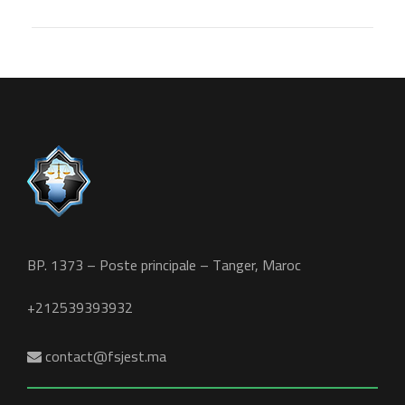
BP. 1373 – Poste principale – Tanger, Maroc
+212539393932
contact@fsjest.ma