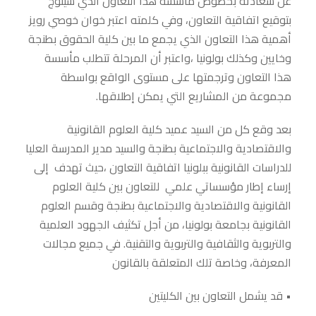
عن سعادته بخصوص مأسسة هذا التعاون الذي سيتوج
بتوقيع اتفاقية التعاون، وفي كلمته اعتبر خوان خوصي رويز
أهمية هذا التعاون الذي يجمع ما بين كلية الحقوق بطنجة
وخايين وكذلك بولونيا ،واعتبر أن المرحلة تتطلب مأسسة
هذا التعاون وترجمتها على مستوى الواقع بواسطة
مجموعة من المشاريع التي يمكن إطلاقها.
بعد وقع كل من السيد عميد كلية العلوم القانونية
والاقتصادية والاجتماعية بطنجة والسيد مدير المدرسة العليا
للدراسات القانونية ببلونيا اتفاقية التعاون ،حيث تهدف إلى
إرساء إطار مؤسساتي علمي للتعاون بين كلية العلوم
القانونية والاقتصادية والاجتماعية بطنجة وقسم العلوم
القانونية بجامعة بولونيا، من أجل تكثيف الجهود العلمية
والتربوية والثقافية والتربوية والتقنية. في جميع مجالات
المعرفة، وخاصة تلك المتعلقة بالقانون
قد يشمل التعاون بين الكليتين •