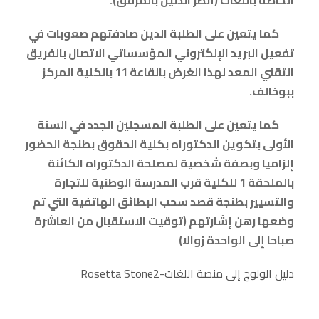
الخاصة باللغات (أنظر الدليل بالمرفق).
كما يتعين على الطلبة الدين صادفتهم صعوبات في
تفعيل البريد الإلكتروني المؤسساتي الاتصال بالفريق
التقني المعد لهذا الغرض بالقاعة 11 بالكلية المركز
ببوخالف.
كما يتعين على الطلبة المسجلين الجدد في السنة
الأولى بتكوين الدكتوراه بكلية الحقوق بطنجة الحضور
إلزاميا وبصفة شخصية لمصلحة الدكتوراه الكائنة
بالملحقة 1 للكلية قرب المدرسة الوطنية للتجارة
والتسيير بطنجة قصد سحب البطائق الهاتفية التي تم
وضعها رهن إشارتهم (توقيت الاستقبال من العاشرة
صباحا إلى الواحدة زوالا)
Rosetta Stoneدليل الولوج إلى منصة اللغات-2