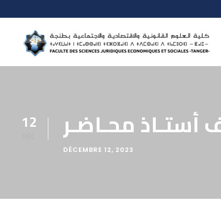
ف أستـاذ محـاضـر
12
DÉC
DÉCEMBRE 12, 2023