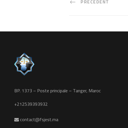
PRÉCÉDENT
BP. 1373 – Poste principale – Tanger, Maroc
+212539393932
contact@fsjest.ma