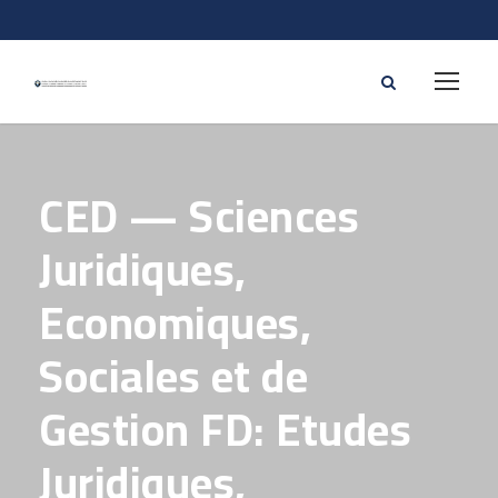
CED — Sciences
Juridiques,
Economiques,
Sociales et de
Gestion FD: Etudes
Juridiques,