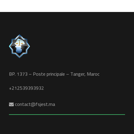
BP. 1373 – Poste principale – Tanger, Maroc
+212539393932
contact@fsjest.ma