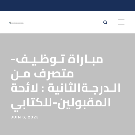
-مبـاراة تـوظـيـف
متصرف مـن
الـدرجـةالثانية : لائحة
المقبولين-للكتابي
JUIN 6, 2023