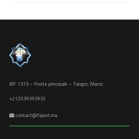
BP. 1373 – Poste principale – Tanger, Maroc
+212539393932
contact@fsjest.ma