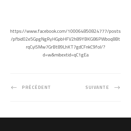
https://www.facebook.com/100064850824777/posts
/pfbid02e5GpgNgRyHGpbHFV2h89YBKG86PWboq8Bt
rqCyiSMw7GrBt89LhKT7gdCFnkC9fol/?
d=w&mibextid=qC1gEa
PRÉCÉDENT
SUIVANTE