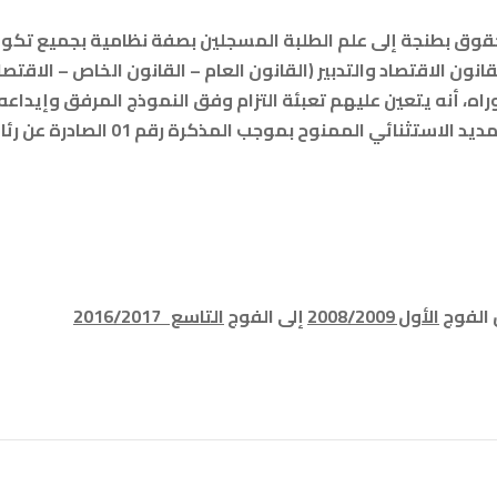
ق بطنجة إلى علم الطلبة المسجلين بصفة نظامية بجميع تكوين
نون الاقتصاد والتدبير (القانون العام – القانون الخاص – الاقتصاد 
وراه، أنه يتعين عليهم تعبئة التزام وفق النموذج المرفق وإيداع
يتسنى لهم الاستفادة من التمديد الاستثنائي 
 الفوج
الأول 2008/2009
إلى الفوج
التاسع 2016/2017