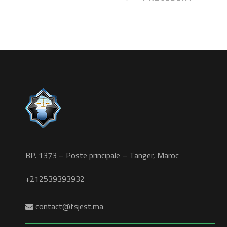
BP. 1373 – Poste principale – Tanger, Maroc
+212539393932
contact@fsjest.ma