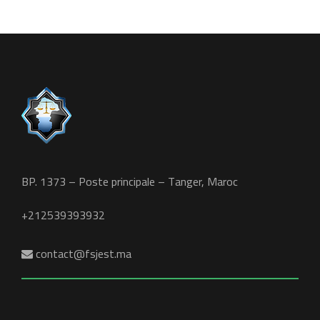
BP. 1373 – Poste principale – Tanger, Maroc
+212539393932
contact@fsjest.ma