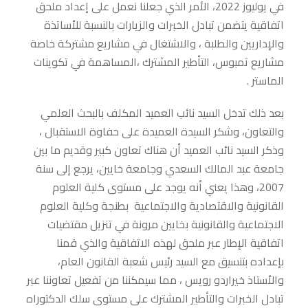
في يوليوز 2022، الأمر الذي جعلنا نعمل على إعداد ملحق
اتفاقية يتضمن تبادل الخبرات والزيارات بالنسبة للأساتذة
والإداريين والطلبة ، والاشتغال في مشاريع مشتركة خاصة
مشاريع تمبوس، التأطير المشترك ،المساهمة في تكوينات
الماستر .
بعد ذلك تدخل السيد نائب العميد المكلف بالبحث العلمي
والتعاون، وشكر السيدة العميدة على حفاوة الاستقبال ،
وذكر السيد نائب العميد أن هناك تعاون كبير وقديم ما بين
جامعة عبد المالك السعدي وجامعة خايين، يرجع إلى سنة
2007، وهذا يعني أنه يوجد على مستوى كلية العلوم
القانونية والاقتصادية والاجتماعية بطنجة وكلية العلوم
الاجتماعية والقانونية بخايين مرونة في تنزيل مقتضيات
اتفاقية الإطار عبر ملحق لهذه الاتفاقية والذي قمنا
بإعداده بتنسيق مع السيد رئيس شعبة القانون العام،
والأستاذ خيراردو رويس ، مما سيمكننا من تفعيل تعاوننا عبر
تبادل الخبرات والتأطير المشترك على مستوى سلك الدكتوراه