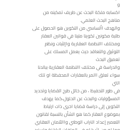
و
اكسابه ملكة البحث عن طريف تمكينه من
مناهج البحث العلمي.
والهدف األساسي من التكوين هو الحصول على
طلبة مكونين تكوينا متينا في قوانين العقار
ومختلف االنظمة العقارية واإلثبات ونظم
التوثيق والتعاقد حيث يعمل المسلك على
تعميق البحث
والدراسة في مختلف االنظمة العقارية ببالدنا
سواء تعلق االمر بالعقارات المحفظة او تلك
التي
في طور التحفيظ ، من خالل طرح القضايا وتحديد
المسؤوليات والبحث عن الحلول،كما يهدف
التكوين إلى دراسة قضايا اخرى ذات ارتباط
بموضوع العقار كما هو الشأن بالنسبة لقانون
التعمير إعداد التراب الوطني واالئتمان العقاري
وما له من اثر هام في الملفات الراهنة وتسنيد