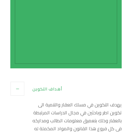
منسق الماستر
Coordonnateur de la Filière : مرزوق الحاج أيت
Tel.: 05.39.39.39.32 / 18
Email : alhajmarzouk@yahoo.fr
أهداف التكوين
يهدف التكوين في مسلك العقار والتنمية الى
تكوين اطر وباحثين في مجال الدراسات المرتبطة
بالعقار وذلك بتعميق معلومات الطالب ومداركه
في كل فروع هذا القانون والمواد المكملة له